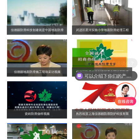
佳德丽防滑科技创建就是中国地面防滑
武进区星河实验小学地面防滑处理工程
元年
现在有优惠活动么？
佳德丽地面防滑施工现场采访视频
佳德丽防滑科技创建就是中国地面防滑
可以介绍下你们的产品么？
元年10年质量保证
瓷砖防滑做样视频
热烈祝贺上海佳德丽防滑防护科技有限
公司入选《辉煌70年》年鉴