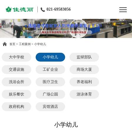
021-69583056
首页
>
工程案例
>
小学幼儿
大中学校
小学幼儿
监狱部队
交通设施
工矿企业
商场大厦
洗浴会所
医疗卫生
养老福利
娱乐餐饮
广场公园
游泳体育
政府机构
宾馆酒店
小学幼儿