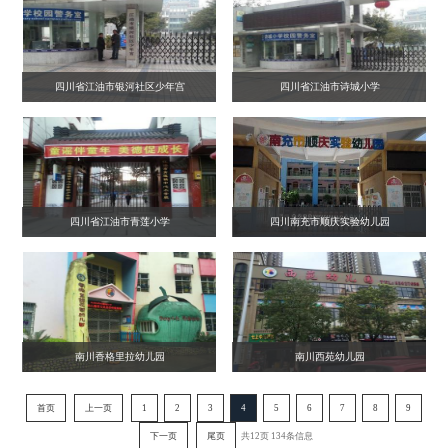
四川省江油市银河社区少年宫
四川省江油市诗城小学
四川省江油市青莲小学
四川南充市顺庆实验幼儿园
南川香格里拉幼儿园
南川西苑幼儿园
首页
上一页
1
2
3
4
5
6
7
8
9
下一页
尾页
共12页 134条信息