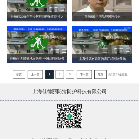
佳德丽2001年至今辉煌演绎地面防滑之
佳德丽5中国品牌国际领先
经典!
佳德丽-无障碍地面防滑-中国品牌国际领
上海佳德丽瓷砖防滑产品国际领先
先
首页
上一页
1
2
3
下一页
尾页
共3页 35条信息
上海佳德丽防滑防护科技有限公司